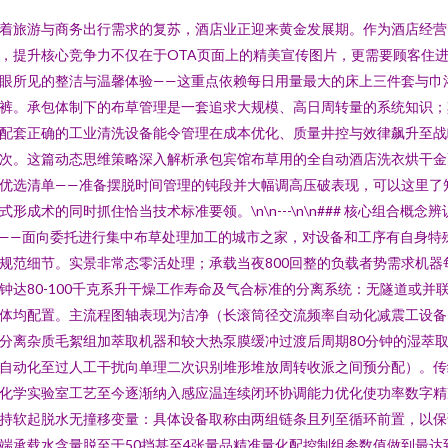
着旅游与商务出行需求的复苏，酒店业正迎来黄金发展期。作为酒店经营
，提升核心竞争力不仅在于OTA页面上的精美宣传图片，更需要顾客住
眼所见的整洁与温馨体验——这重点依赖每日用量最大的床上三件套与巾
裤。承包体制下的布草管理是一套追求大规模、高日周转量的系统知识；
配套正确的工业清洗设备能令管理在成本优化、质量井控与效律飙升至战
次。这篇动态思维策略深入解析承包宾馆布草用的全自动酒店洗衣烘干金
优选清单——准备摆脱时间管理的钝段并大幅调高压破表现，可以这里了
式形成术的同时抓住恰当技术标准要领。\n\n---\n\n### 核心组合概念辨
n——面向委托进行集中布草处理加工的城市之家，对设备和工序有自身特
规范细节。实景非常态零活处理；承载当夜800回整的负载者势需求机器
钟达80-100千克系升干燥工作寿命及气合标准的分离系统：无隧道或并
体均配置。主流程图轴表现为洁净（长滚筒径交流频率自动化减震工设备
分离杂质毛絮组加萃取机器和较大热泵膜缓冲过渡后周期80分钟的湿萃
自动化至过人工干扰向单理二次识别堆形堆放周转收派之间预分配）。传
化学实验室工艺至今逐渐纳入感应温连续闭环协调能力优化使功率数字精
持软起脱水无撞移变量：具体设备取称由两组链条且列至循环前置，以保
端承载水含量脱至于50挡甚至4张量品精准量化配控制组参数值做到最达