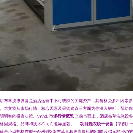
店布草洗涤设备是酒店运营中不可或缺的关键资产，其价格受多种因素影
。本文将从市场行情、核心因素及采购建议三方面为你深入解析，帮助你
明明智的投资决策。\n\n
1. 市场行情概览
当前市面上，酒店布草洗涤设备
格因规格、品牌和技术不同而差异显著。 -
功能洗衣脱干设备
【举例】
适合小型规格在型号65处理30?布草量和更高度机的80前后70元档}8V的