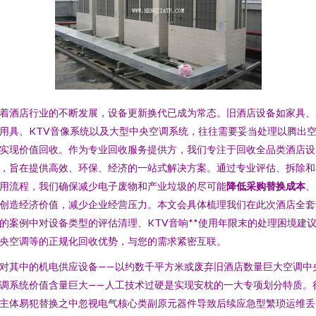
着酒店行业的不断发展，设备更新换代已成为常态。旧酒店设备如家具、
用具、KTV音像系统以及大型中央空调系统，往往需要妥当处理以腾出
实现价值回收。作为专业回收服务提供方，我们专注于回收全品类酒店设
，旨在提供高效、环保、经济的一站式解决方案。通过专业评估、拆除和
用流程，我们确保减少电子废物和产业垃圾的尽可能
降低采购替换成本
、
创造经济价值，减少企业经营压力。本文会具体梳理我们在此次酒店全套
的案例中对设备类型的评估清理、KTV音响**使用年限末的处理困境建
央空调等的正规化回收优势，与您的需求紧密互联。
对其中的机电供应设备——以约数千平方米或废弃旧酒店数量巨大空调中
调系统价值含量巨大——人工技术过硬是实现安枕的一大专项划分特质。
主体易犯替换之中忽视电气核心类副原元器件导致后续应急型繁琐运维丢