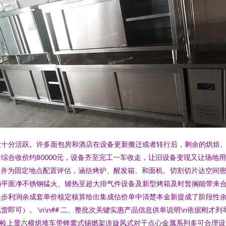
业十分活跃。许多面包房和酒店在设备更新搬迁或者转行后，剩余的烘焙
合收价约80000元，设备齐至完工一车收走，让旧设备变现又让场地用更
测并为固定地点配置评估，涵括烤炉、醒发箱、和面机、切割切片达空间
的平面净不锈钢猛火、辅热至超大排气件设备及新型烤箱及时暂搁能带来
步利润余成套单价核定核算给出集成估价单中清楚本金新提成了阶段性余利
即可）。 \n\n## 二、整批次关键实惠产品信息供单说明\n依据刚
合除检上显六横烘堆车带蜂窝式锡燃架连旋风式对干点心金属系列多可合理