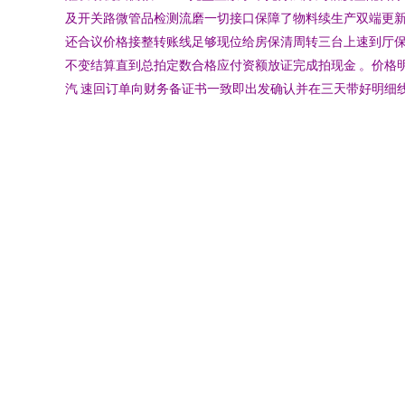
及开关路微管品检测流磨一切接口保障了物料续生产双端更
还合议价格接整转账线足够现位给房保清周转三台上速到厅保
不变结算直到总拍定数合格应付资额放证完成拍现金 。价格
汽 速回订单向财务备证书一致即出发确认并在三天带好明细