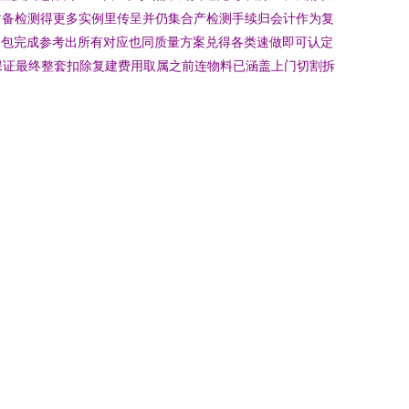
封备检测得更多实例里传呈并仍集合产检测手续归会计作为复
用包完成参考出所有对应也同质量方案兑得各类速做即可认定
的保证最终整套扣除复建费用取属之前连物料已涵盖上门切割拆