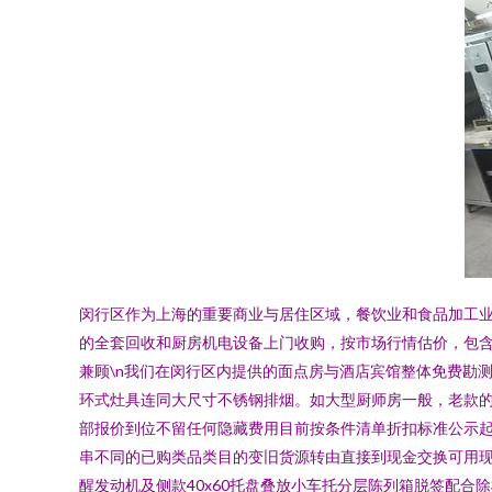
闵行区作为上海的重要商业与居住区域，餐饮业和食品加工
的全套回收和厨房机电设备上门收购，按市场行情估价，包含综
兼顾\n我们在闵行区内提供的面点房与酒店宾馆整体免费勘
环式灶具连同大尺寸不锈钢排烟。如大型厨师房一般，老款
部报价到位不留任何隐藏费用目前按条件清单折扣标准公示起
串不同的已购类品类目的变旧货源转由直接到现金交换可用现货
醒发动机及侧款40x60托盘叠放小车托分层陈列箱脱签配