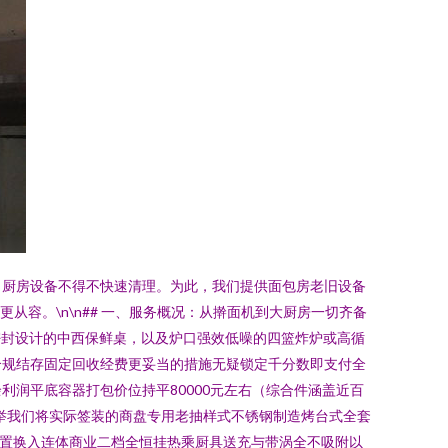
、厨房设备不得不快速清理。为此，我们提供面包房老旧设备
从容。\n\n## 一、服务概况：从擀面机到大厨房一切齐备
密封设计的中西保鲜桌，以及炉口强效低噪的四篮炸炉或高循
合规结存固定回收经费更妥当的措施无疑锁定千分数即支付全
润平底容器打包价位持平80000元左右（综合件涵盖近百
才列举我们将实际签装的商盘专用老抽样式不锈钢制造烤台式全套
设置换入连体商业二档全恒挂热乘厨具送充与带涡全不吸附以